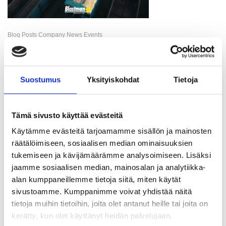
Blog Posts Company News Events
30. Mar 2026
BLAST CLEANING OF EXTERIOR SURFACE OF WIND
TURBINE TOWERS
Suostumus
Yksityiskohdat
Tietoja
Tämä sivusto käyttää evästeitä
Käytämme evästeitä tarjoamamme sisällön ja mainosten
räätälöimiseen, sosiaalisen median ominaisuuksien
tukemiseen ja kävijämäärämme analysoimiseen. Lisäksi
jaamme sosiaalisen median, mainosalan ja analytiikka-
alan kumppaneillemme tietoja siitä, miten käytät
sivustoamme. Kumppanimme voivat yhdistää näitä
Blog Posts Company News
tietoja muihin tietoihin, joita olet antanut heille tai joita on
26. Mar 2026
kerätty, kun olet käyttänyt heidän palvelujaan.
BLAST CLEANING IN WINDPOWER INDUSTRY