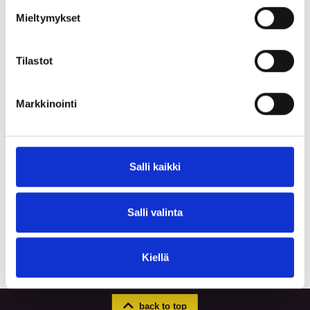
Mieltymykset
Blog Posts Company News
16. Mar 2026
Tilastot
BLASTING AUTOMATION AND ROBOTICS ENABLE
THE BEST BLAST CLEANING EFFICIENCY
Markkinointi
Salli kaikki
Salli valinta
Kiellä
back to top