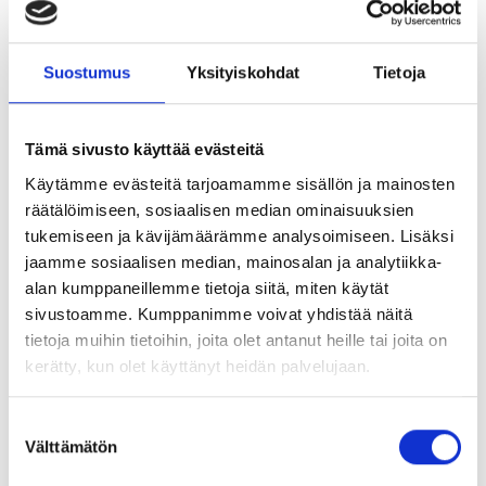
Suostumus
Yksityiskohdat
Tietoja
Tämä sivusto käyttää evästeitä
Käytämme evästeitä tarjoamamme sisällön ja mainosten
räätälöimiseen, sosiaalisen median ominaisuuksien
Blog Posts Company News
tukemiseen ja kävijämäärämme analysoimiseen. Lisäksi
26. Mar 2026
jaamme sosiaalisen median, mainosalan ja analytiikka-
BLAST CLEANING IN WINDPOWER INDUSTRY
alan kumppaneillemme tietoja siitä, miten käytät
sivustoamme. Kumppanimme voivat yhdistää näitä
tietoja muihin tietoihin, joita olet antanut heille tai joita on
kerätty, kun olet käyttänyt heidän palvelujaan.
Suostumuksen
Välttämätön
valinta